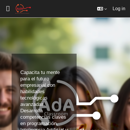
Log in
Skip to main content
Capacita tu mente
para el futuro
empresarial con
habilidades
tecnológicas
avanzadas.
Desarrolla
competencias claves
en programación,
Inteligencia Artificial y