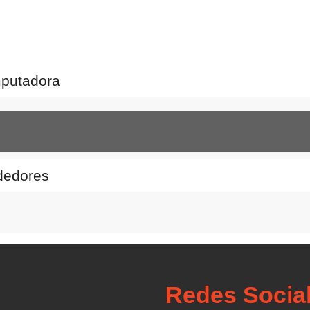
mputadora
dedores
Redes Socia