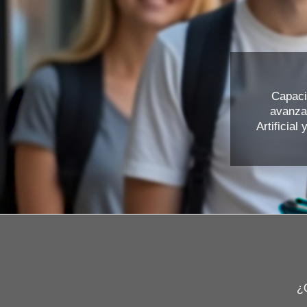
Capaci
avanza
Artificial
¿