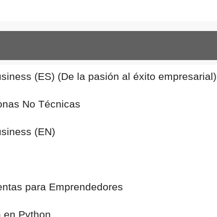
iness (ES) (De la pasión al éxito empresarial)
rsonas No Técnicas
usiness (EN)
amientas para Emprendedores
n en Python